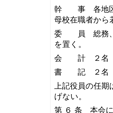
幹 事 各地区
母校在職者から
委 員 総務、
を置く。
会 計 ２名 
書 記 ２名 
上記役員の任期
げない。
第 ６ 条 本会