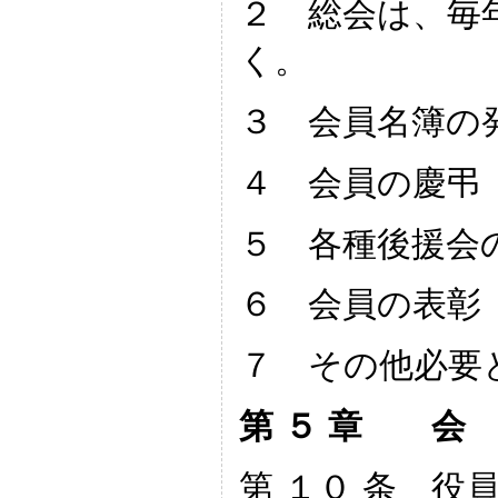
２ 総会は、毎
く。
３ 会員名簿の
４ 会員の慶弔
５ 各種後援会
６ 会員の表彰
７ その他必要
第 ５ 章 
第 １０ 条 役