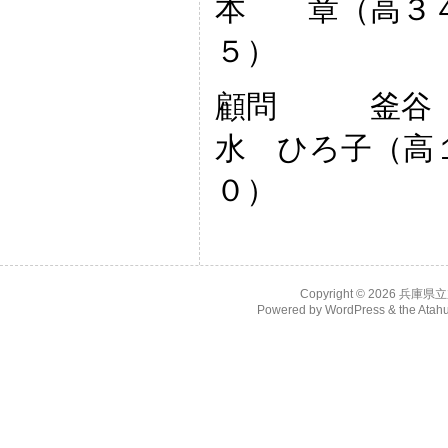
本 章（高３４
５）
顧問 釜谷 
水 ひろ子（高
０）
Copyright © 2026
兵庫県立
Powered by
WordPress
& the
Atah