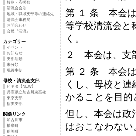
校歌・応援歌
清流会会則
第 １ 条 本会
地域・職域支部等の連絡先
清流会事務局
等学校清流会と
お問合わせ
会報『清流』
く。
カテゴリー
イベント
２ 本会は、支
お知らせ
支部活動
未分類
第 ２ 条 本会
現役生徒
母校・清流会支部
くし、母校と連
ビキタ【NEW】
兵庫県立加古川東高校
かることを目的
東京支部
稲美支部
但し、本会は政
関係リンク
加古川市
はおこなわない
播磨町
稲美町