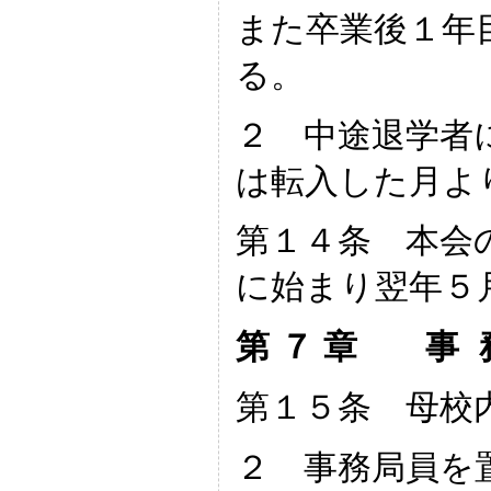
また卒業後１年
る。
２ 中途退学者
は転入した月よ
第１４条 本会
に始まり翌年５
第 ７ 章 事 
第１５条 母校
２ 事務局員を