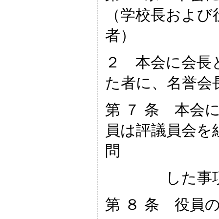
（学校長および
者）
２ 本会に会長
た者に、名誉会
第 ７ 条 本会
員は評議員会を
問
した事項に
第 ８ 条 役員