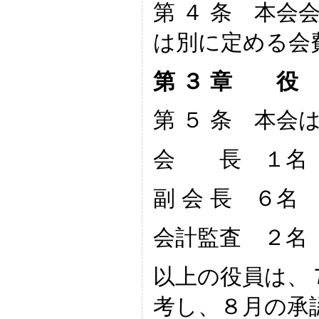
第 ４ 条 本会
は別に定める会
第 ３ 章 
第 ５ 条 本会
会 長 １名
副 会 長 ６名
会計監査 ２名
以上の役員は、
考し、８月の承