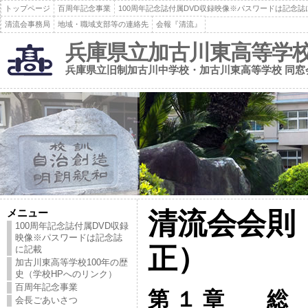
トップページ
百周年記念事業
100周年記念誌付属DVD収録映像※パスワードは記念誌
清流会事務局
地域・職域支部等の連絡先
会報『清流』
兵庫県立加古川東高等学校
兵庫県立旧制加古川中学校・加古川東高等学校 同窓
メニュー
清流会会則（
100周年記念誌付属DVD収録
映像※パスワードは記念誌
正）
に記載
加古川東高等学校100年の歴
史（学校HPへのリンク）
百周年記念事業
第 １ 章 
会長ごあいさつ