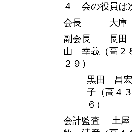
４ 会の役員は
会長 大庫 
副会長 長田
山 幸義（高２
２９）
黒田 昌
子（高４
６）
会計監査 土屋