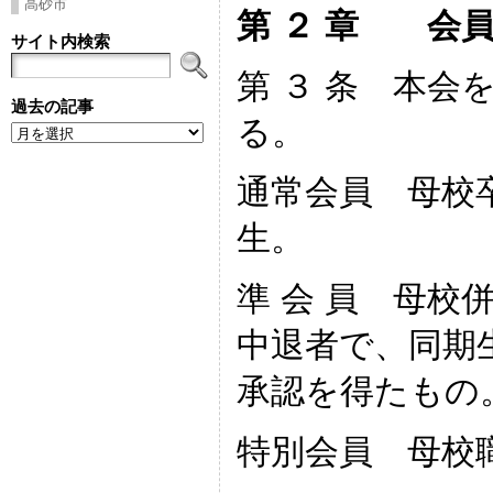
高砂市
第 ２ 章 会
サイト内検索
第 ３ 条 本会
過去の記事
る。
過
去
の
記
通常会員 母校
事
生。
準 会 員 母校
中退者で、同期
承認を得たもの
特別会員 母校