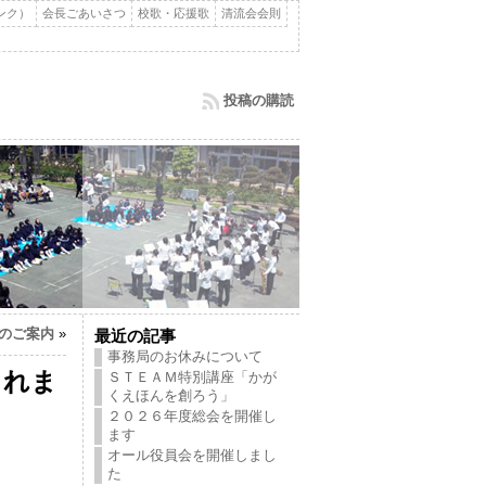
ンク）
会長ごあいさつ
校歌・応援歌
清流会会則
投稿の購読
のご案内
»
最近の記事
事務局のお休みについて
されま
ＳＴＥＡＭ特別講座「かが
くえほんを創ろう」
２０２６年度総会を開催し
ます
オール役員会を開催しまし
た