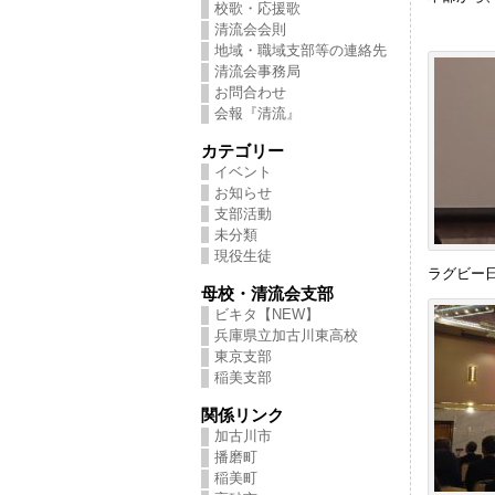
校歌・応援歌
清流会会則
地域・職域支部等の連絡先
清流会事務局
お問合わせ
会報『清流』
カテゴリー
イベント
お知らせ
支部活動
未分類
現役生徒
ラグビー
母校・清流会支部
ビキタ【NEW】
兵庫県立加古川東高校
東京支部
稲美支部
関係リンク
加古川市
播磨町
稲美町