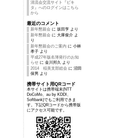
清流会交流サイト『ビキ
タ』へのログインはこちら
から
最近のコメント
新年懇親会
に
坂田亨
より
新年懇親会
に
大庫俊介
よ
り
新年懇親会のご案内
に
小林
孝子
より
平成27年版名簿発行のお知
らせ
に
金川邦久
より
2014 稲美支部総会
に
沼田
保男
より
携帯サイト用QRコード
本サイトは携帯端末(NTT
DoCoMo、au by KDDI、
Softbank)でもご利用できま
す。下記QRコードから携帯版
にアクセス可能です。