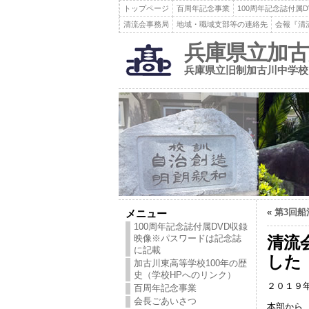
トップページ
百周年記念事業
100周年記念誌付属
清流会事務局
地域・職域支部等の連絡先
会報『清
兵庫県立加古
兵庫県立旧制加古川中学校
«
第3回
メニュー
100周年記念誌付属DVD収録
映像※パスワードは記念誌
清流
に記載
した
加古川東高等学校100年の歴
史（学校HPへのリンク）
２０１９
百周年記念事業
会長ごあいさつ
本部から