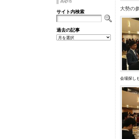
高砂市
大勢の
サイト内検索
過去の記事
過
去
の
記
事
会場探し