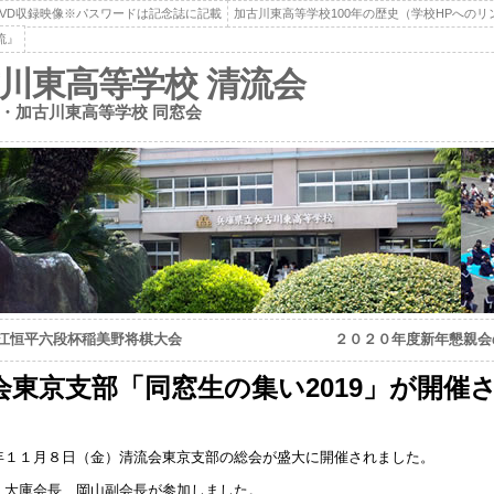
DVD収録映像※パスワードは記念誌に記載
加古川東高等学校100年の歴史（学校HPへのリ
流』
川東高等学校 清流会
・加古川東高等学校 同窓会
船江恒平六段杯稲美野将棋大会
２０２０年度新年懇親会
会東京支部「同窓生の集い2019」が開催
年１１月８日（金）清流会東京支部の総会が盛大に開催されました。
、大庫会長、岡山副会長が参加しました。