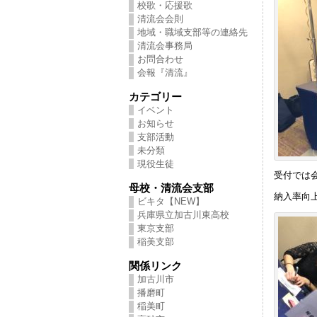
校歌・応援歌
清流会会則
地域・職域支部等の連絡先
清流会事務局
お問合わせ
会報『清流』
カテゴリー
イベント
お知らせ
支部活動
未分類
現役生徒
受付では
母校・清流会支部
納入率向
ビキタ【NEW】
兵庫県立加古川東高校
東京支部
稲美支部
関係リンク
加古川市
播磨町
稲美町