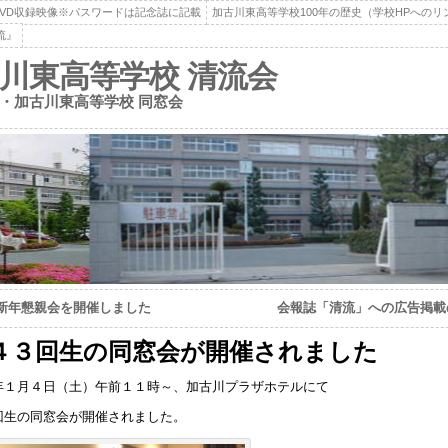
DVD収録映像※パスワードは記念誌に記載
加古川東高等学校100年の歴史（学校HPへのリ
流』
川東高等学校 清流会
・加古川東高等学校 同窓会
年 新年懇親会を開催しました
会報誌「清流」への広告掲載
４３回生の同窓会が開催されました
年１月４日（土）午前１１時～、加古川プラザホテルにて
回生の同窓会が開催されました。