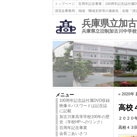
トップページ
百周年記念事業
100周年記念誌付属
清流会事務局
地域・職域支部等の連絡先
会報『清
兵庫県立加古
兵庫県立旧制加古川中学校
«
2020
メニュー
100周年記念誌付属DVD収録
映像※パスワードは記念誌
高校
に記載
加古川東高等学校100年の歴
２０２０
史（学校HPへのリンク）
高校４３
百周年記念事業
会長ごあいさつ