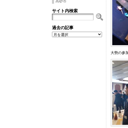
高砂市
サイト内検索
過去の記事
過
去
の
記
事
大勢の参