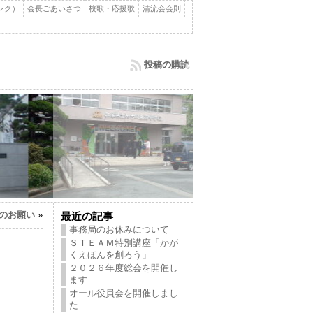
ンク）
会長ごあいさつ
校歌・応援歌
清流会会則
投稿の購読
のお願い
»
最近の記事
事務局のお休みについて
ＳＴＥＡＭ特別講座「かが
くえほんを創ろう」
２０２６年度総会を開催し
ます
オール役員会を開催しまし
た