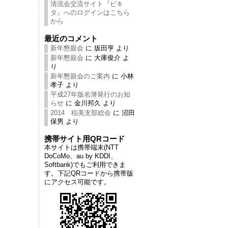
清流会交流サイト『ビキ
タ』へのログインはこちら
から
最近のコメント
新年懇親会
に
坂田亨
より
新年懇親会
に
大庫俊介
よ
り
新年懇親会のご案内
に
小林
孝子
より
平成27年版名簿発行のお知
らせ
に
金川邦久
より
2014 稲美支部総会
に
沼田
保男
より
携帯サイト用QRコード
本サイトは携帯端末(NTT
DoCoMo、au by KDDI、
Softbank)でもご利用できま
す。下記QRコードから携帯版
にアクセス可能です。