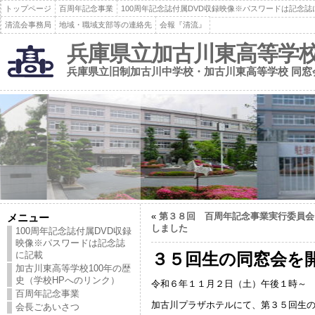
トップページ
百周年記念事業
100周年記念誌付属DVD収録映像※パスワードは記念誌
清流会事務局
地域・職域支部等の連絡先
会報『清流』
兵庫県立加古川東高等学校
兵庫県立旧制加古川中学校・加古川東高等学校 同窓
«
第３８回 百周年記念事業実行委員会
メニュー
しました
100周年記念誌付属DVD収録
映像※パスワードは記念誌
に記載
３５回生の同窓会を
加古川東高等学校100年の歴
史（学校HPへのリンク）
令和６年１１月２日（土）午後１時～
百周年記念事業
加古川プラザホテルにて、第３５回生
会長ごあいさつ