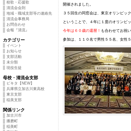
校歌・応援歌
開催されました。
清流会会則
３５回生の同窓会は、東京オリンピッ
地域・職域支部等の連絡先
清流会事務局
ということで、４年に１度のオリンピ
お問合わせ
会報『清流』
今年は６０歳の還暦！
も合わせてお祝
参加は、１１０名で男性５５名、女性
カテゴリー
イベント
お知らせ
支部活動
未分類
現役生徒
母校・清流会支部
ビキタ【NEW】
兵庫県立加古川東高校
東京支部
稲美支部
関係リンク
加古川市
播磨町
稲美町